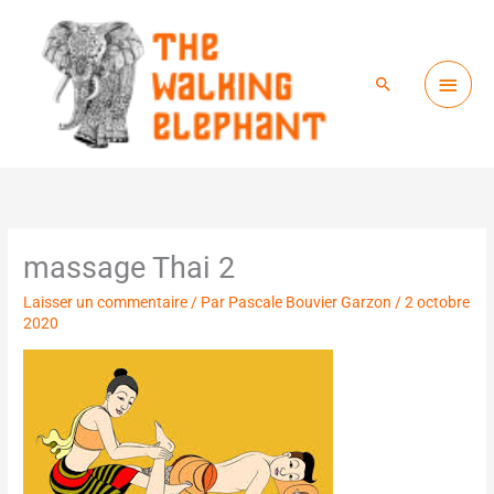
Menu
Aller
princ
au
Rechercher
contenu
massage Thai 2
Laisser un commentaire
/ Par
Pascale Bouvier Garzon
/
2 octobre
2020