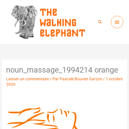
Menu
Aller
princ
au
Rechercher
contenu
noun_massage_1994214 orange
Laisser un commentaire
/ Par
Pascale Bouvier Garzon
/
1 octobre
2020