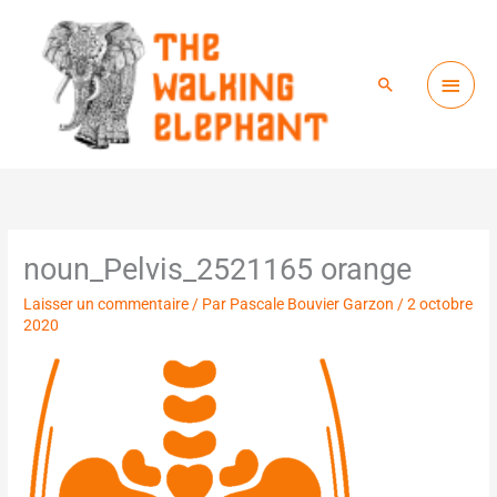
Menu
Aller
princ
au
Rechercher
contenu
noun_Pelvis_2521165 orange
Laisser un commentaire
/ Par
Pascale Bouvier Garzon
/
2 octobre
2020